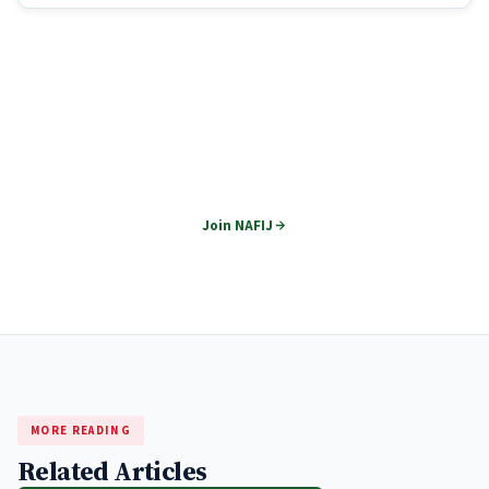
Join NAFIJ
Become part of Nepal's premier financial journalism network.
Join NAFIJ
MORE READING
Related Articles