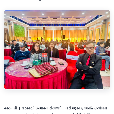
काठमाडौं । सरकारले उपभोक्ता संरक्षण ऐन जारी भएको ६ वर्षपछि उपभोक्ता