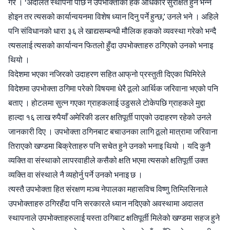
गरे । ‘अदालत स्थापना पछि नै उपभोक्ताको हक अधिकार सुरक्षित हुने भन्ने
होइन तर त्यसको कार्यान्वयनमा विशेष ध्यान दिनु पर्ने हुन्छ,’ उनले भने । अहिले
पनि संविधानको धारा ३६ ले खाद्यसम्बन्धी मौलिक हकको व्यवस्था गरेको भन्दै
त्यसलाई त्यसको कार्यान्वन फितलो हुँदा उपभोक्ताहरु ठगिएको उनको भनाइ
थियो ।
विदेशमा भएका नजिरको उदाहरण सहित आफ्‌नो प्रस्तुती दिएका घिमिरेले
विदेशमा उपभोक्ता ठगिमा परेको विषयमा धेरै ठूलो आर्थिक जरिवाना भएको पनि
बताए । होटलमा सुत्न गएका ग्राहकलाई उडुसले टोकेपछि ग्राहकले मुद्दा
हाल्दा १६ लाख रुपैयाँ अमेरिकी डलर क्षतिपूर्ती पाएको उदाहरण रहेको उनले
जानकारी दिए । उपभोक्ता ठगिनबाट बचाउनका लागि ठूलो मात्रामा जरिवाना
तिराएको खण्डमा बिक्रेताहरु पनि सचेत हुने उनको भनाइ थियो । यदि कुनै
व्यक्ति वा संस्थाको लापरवाहीले कसैको क्षति भएमा त्यसको क्षतिपूर्ती उक्त
व्यक्ति वा संस्थाले नै व्यहोर्नु पर्ने उनको भनाइ छ ।
त्यस्तै उपभोक्ता हित संरक्षण मञ्च नेपालका महासविच विष्णु तिम्लिसिनाले
उपभोक्ताहरु ठगिरहँदा पनि सरकारले ध्यान नदिएको अवस्थामा अदालत
स्थापनाले उपभोक्ताहरुलाई यस्ता ठगिबाट क्षतिपूर्ती मिलेको खण्डमा सहज हुने