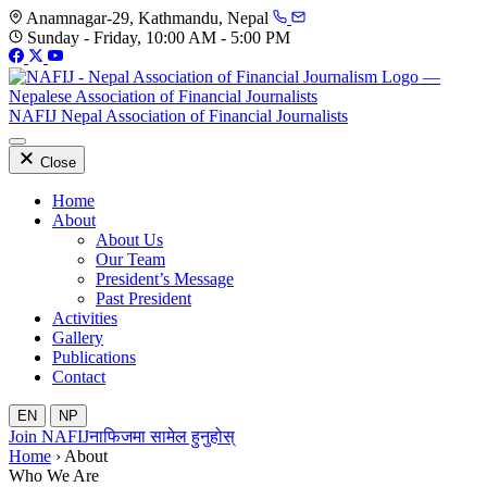
Skip
Anamnagar-29, Kathmandu, Nepal
to
Sunday - Friday, 10:00 AM - 5:00 PM
main
content
NAFIJ
Nepal Association of Financial Journalists
Close
Home
About
About Us
Our Team
President’s Message
Past President
Activities
Gallery
Publications
Contact
EN
NP
Join NAFIJ
नाफिजमा सामेल हुनुहोस्
Home
›
About
Who We Are