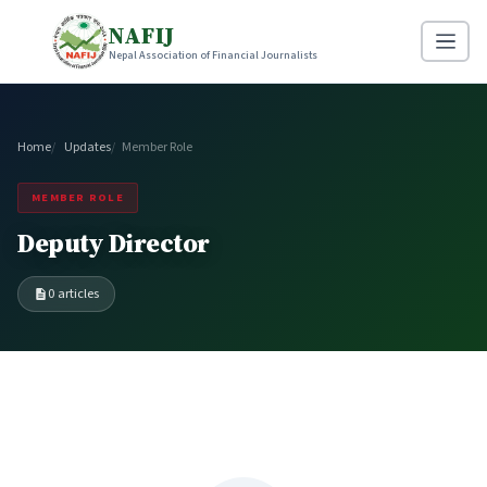
NAFIJ
Nepal Association of Financial Journalists
Home
Updates
Member Role
MEMBER ROLE
Deputy Director
0 articles