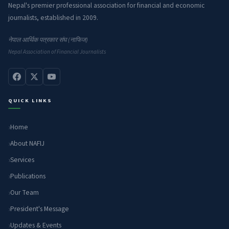
Nepal's premier professional association for financial and economic
journalists, established in 2009.
नेपाल आर्थिक पत्रकार संघ (नाफिज)
Nepal Association of Financial Journalists
QUICK LINKS
Home
About NAFIJ
Services
Publications
Our Team
President's Message
Updates & Events