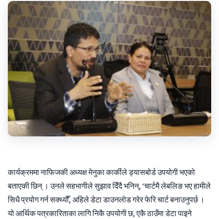
कार्यक्रममा नाफिजकी अध्यक्ष मेनुका कार्कीले ड्यासबोर्ड उपयोगी भएको
बताएकी छिन् । उनले सहभागीले सुझाव दिँदै भनिन्, ‘चार्टमै लेबलिङ भए हामीले
सिधै प्रयोग गर्न सक्थ्यौँ, अहिले डेटा डाउनलोड गरेर फेरि चार्ट बनाउनुपर्छ ।
यो आर्थिक पत्रकारिताका लागि निकै उपयोगी छ, एकै ठाउँमा डेटा पाइने