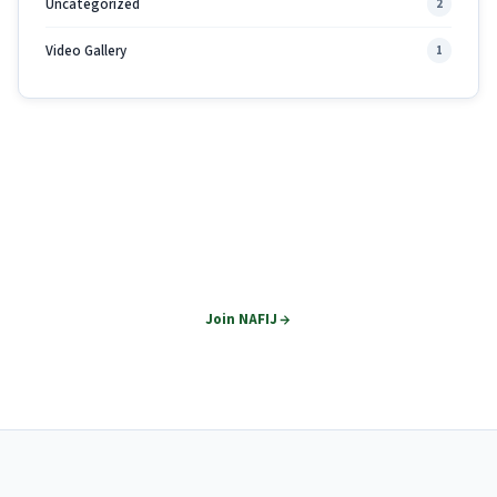
Uncategorized
2
Video Gallery
1
Join NAFIJ
Become part of Nepal's premier financial journalism network.
Join NAFIJ