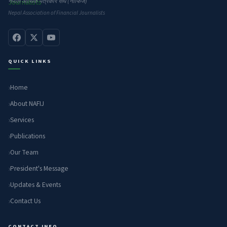
नेपाल आर्थिक पत्रकार संघ (नाफिज)
Nepal Association of Financial Journalists
QUICK LINKS
Home
About NAFIJ
Services
Publications
Our Team
President's Message
Updates & Events
Contact Us
CONTACT INFO