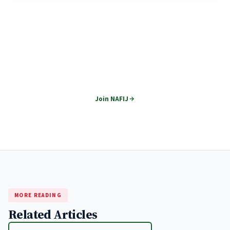
Join NAFIJ
Become part of Nepal's premier financial journalism network.
Join NAFIJ
MORE READING
Related Articles